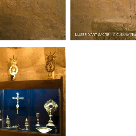
s
MUSEE D’ART SACRE – © Collection Tou
s