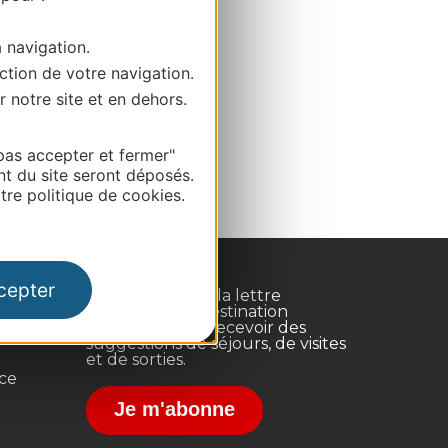
a navigation.
ction de votre navigation.
r notre site et en dehors.
pas accepter et fermer"
nt du site seront déposés.
re politique de cookies.
cepter
Inscrivez-vous à la lettre
d'information Destination
Occitanie pour recevoir des
suggestions de séjours, de visites
et de sorties.
nce
Je m'abonne