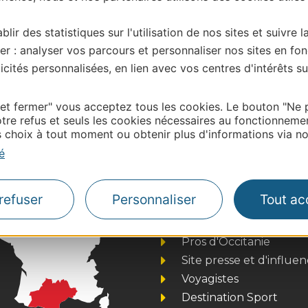
blir des statistiques sur l'utilisation de nos sites et suivre l
er : analyser vos parcours et personnaliser nos sites en fon
cités personnalisées, en lien avec vos centres d'intérêts su
| Map data ©
Leaflet
OpenStreetMap contributors
onnaire de cette activité?
e du Gers, merci de vous connecter à votre espace
 et fermer" vous acceptez tous les cookies. Le bouton "Ne 
tre refus et seuls les cookies nécessaires au fonctionneme
 labellisé) pour toute mise à jour en ligne (photos,
choix à tout moment ou obtenir plus d'informations via not
tion Gers – centredoc@tourisme-gers.com
é
refuser
Personnaliser
Tout ac
Thermalisme
Business/Mice
Pros d'Occitanie
Site presse et d'influe
Voyagistes
Destination Sport