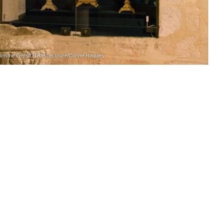
risme Gers/OT de Lectoure/Corine Roques