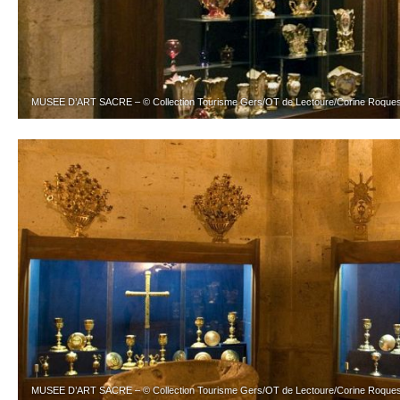
MUSEE D’ART SACRE – © Collection Tourisme Gers/OT de Lectoure/Corine Roque
MUSEE D’ART SACRE – © Collection Tourisme Gers/OT de Lectoure/Corine Roque