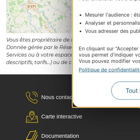
Mesurer l'audience : éta
Analyser et personnalis
Vous adresser des publi
Vous êtes propriétaire de l’établissement ou le gesti
Donnée gérée par le Réseau d’Information Touristiqu
En cliquant sur "Accepter
vous permet d'indiquer vo
Services ou à votre espace Propriétaires (hébergement
Vous pouvez modifier vos 
descriptifs, tarifs…) ou de contacter le CDT Destina
Politique de confidentialit
Tout 
Nous contacter
Carte interactive
Documentation