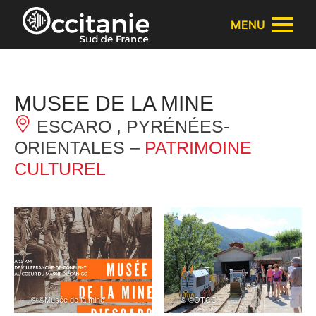
Panneau de gestion des cookies
MENU
MUSEE DE LA MINE
ESCARO , PYRÉNÉES-
ORIENTALES –
PATRIMOINE
CULTUREL
– © ©Musée de la mine
– © ©OTCC