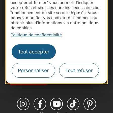
accepter et fermer" vous permet d'indiquer
votre refus et seuls les cookies nécessaires au
fonctionnement du site seront déposés. Vous
Thermalisme
pouvez modifier vos choix à tout moment ou
Business/Mice
obtenir plus d'informations via notre politique
de cookies.
Pros d'Occitanie
Politique de confidentialité
Site presse et d'influence
Voyagistes
Destination Sport
Tout accepter
Inscrivez-vous à la lettre d'information
Destination Occitanie pour recevoir des
suggestions de séjours, de visites et de sorties.
Personnaliser
Tout refuser
Je m'abonne