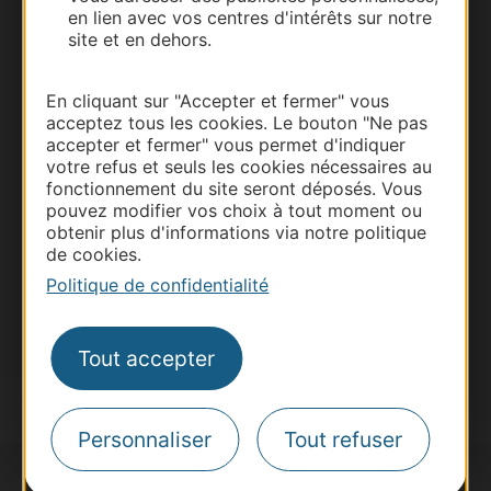
en lien avec vos centres d'intérêts sur notre
site et en dehors.
En cliquant sur "Accepter et fermer" vous
Thermalisme
acceptez tous les cookies. Le bouton "Ne pas
Business/Mice
accepter et fermer" vous permet d'indiquer
Pros d'Occitanie
votre refus et seuls les cookies nécessaires au
fonctionnement du site seront déposés. Vous
Site presse et d'influence
pouvez modifier vos choix à tout moment ou
Voyagistes
obtenir plus d'informations via notre politique
de cookies.
Destination Sport
Politique de confidentialité
Inscrivez-vous à la lettre d'information
Destination Occitanie pour recevoir des
suggestions de séjours, de visites et de sorties.
Tout accepter
Je m'abonne
Personnaliser
Tout refuser