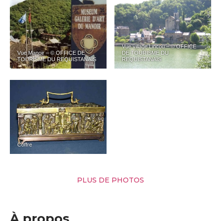
Vue village Lincou – © OFFICE
Vue Manoir – © OFFICE DE
DE TOURISME DU
TOURISME DU REQUISTANAIS
REQUISTANAIS
Coffre
PLUS DE PHOTOS
À propos