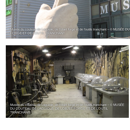
Musée du couteau de Laguiole, de l’objet forgé et de l’outils tranchant – © MU
FORGE ET DE L’OUTIL TRANCHANT
Musée du couteau de Laguiole, de l’objet forgé et de l’outils tranchant – © MUSÉE
DU COUTEAU DE LAGUIOLE, DE L’OBJET FORGE ET DE L’OUTIL
TRANCHANT