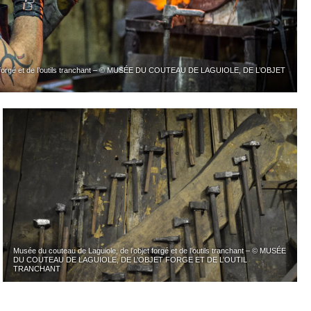
et forgé et de l’outils tranchant – © MUSÉE DU COUTEAU DE LAGUIOLE, DE L’OBJET
Musée du couteau de Laguiole, de l’objet forgé et de l’outils tranchant – © MUSÉE
DU COUTEAU DE LAGUIOLE, DE L’OBJET FORGE ET DE L’OUTIL
TRANCHANT