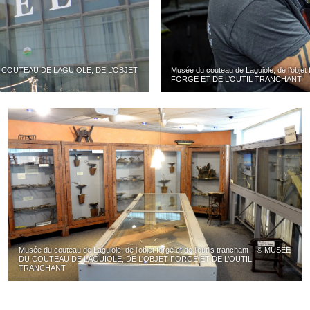
SÉE DU COUTEAU DE LAGUIOLE, DE L’OBJET
Musée du couteau de Laguiole, de l’obj
FORGE ET DE L’OUTIL TRANCHANT
Musée du couteau de Laguiole, de l’objet forgé et de l’outils tranchant – © MUSÉE
DU COUTEAU DE LAGUIOLE, DE L’OBJET FORGE ET DE L’OUTIL
TRANCHANT