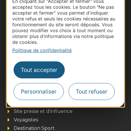
Carte interactive
En cliquant sur "Accepter et fermer" vous
acceptez tous les cookies. Le bouton "Ne pas
accepter et fermer" vous permet d'indiquer
Documentation
votre refus et seuls les cookies nécessaires au
fonctionnement du site seront déposés. Vous
pouvez modifier vos choix à tout moment ou
obtenir plus d'informations via notre politique
de cookies.
Politique de confidentialité
Tout accepter
Thermalisme
Personnaliser
Tout refuser
Business/Mice
Pros d'Occitanie
Site presse et d'influence
Voyagistes
Destination Sport