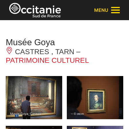
Panneau de gestion des cookies
MENU
Musée Goya
CASTRES , TARN –
PATRIMOINE CULTUREL
Musée Goya_Castres
– © otcm