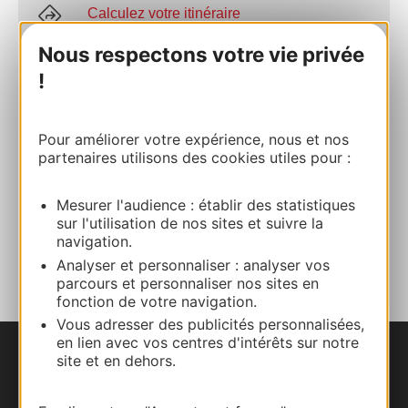
Calculez votre itinéraire
Nous respectons votre vie privée
05 63 71 59 27
!
E-mail
Pour améliorer votre expérience, nous et nos
partenaires utilisons des cookies utiles pour :
Site internet
Mesurer l'audience : établir des statistiques
sur l'utilisation de nos sites et suivre la
navigation.
AJOUTER
AU CARNET
Analyser et personnaliser : analyser vos
parcours et personnaliser nos sites en
fonction de votre navigation.
Vous adresser des publicités personnalisées,
en lien avec vos centres d'intérêts sur notre
site et en dehors.
Nous contacter