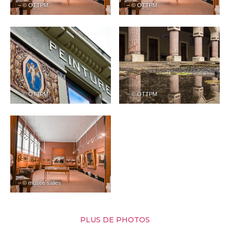
– © OTTPM
– © OTTPM
– © OTTPM
– © OTTPM
– © musée salies
PLUS DE PHOTOS