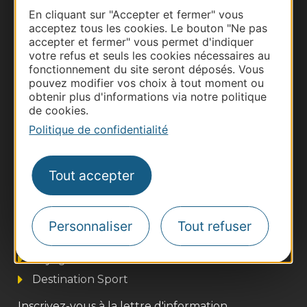
Documentation
En cliquant sur "Accepter et fermer" vous
acceptez tous les cookies. Le bouton "Ne pas
accepter et fermer" vous permet d'indiquer
votre refus et seuls les cookies nécessaires au
fonctionnement du site seront déposés. Vous
pouvez modifier vos choix à tout moment ou
obtenir plus d'informations via notre politique
de cookies.
Politique de confidentialité
Tout accepter
Thermalisme
Business/Mice
Pros d'Occitanie
Personnaliser
Tout refuser
Site presse et d'influence
Voyagistes
Destination Sport
Inscrivez-vous à la lettre d'information