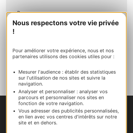
06 33 79 60 45
Nous respectons votre vie privée
!
E-mail
Pour améliorer votre expérience, nous et nos
Site internet
partenaires utilisons des cookies utiles pour :
AJOUTER
Mesurer l'audience : établir des statistiques
AU CARNET
sur l'utilisation de nos sites et suivre la
navigation.
Analyser et personnaliser : analyser vos
parcours et personnaliser nos sites en
fonction de votre navigation.
Nous contacter
Vous adresser des publicités personnalisées,
en lien avec vos centres d'intérêts sur notre
site et en dehors.
Carte interactive