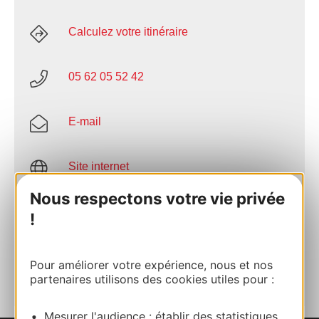
Calculez votre itinéraire
05 62 05 52 42
E-mail
Site internet
Nous respectons votre vie privée
Facebook
!
AJOUTER
Pour améliorer votre expérience, nous et nos
AU CARNET
partenaires utilisons des cookies utiles pour :
Mesurer l'audience : établir des statistiques