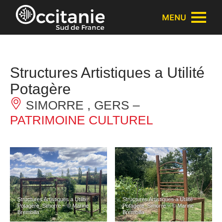
Panneau de gestion des cookies
MENU
Structures Artistiques a Utilité
Potagère
SIMORRE , GERS –
PATRIMOINE CULTUREL
Structures Artistiques a Utilité
Structures Artistiques a Utilité
Potagère_Simorre – © Marine
Potagère_Simorre – © Marine
Brembilla
Brembilla