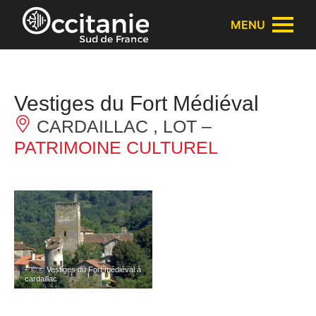
Panneau de gestion des cookies
MENU
Vestiges du Fort Médiéval
CARDAILLAC , LOT –
PATRIMOINE CULTUREL
– © © Vestiges du Fort médiéval à
cardaillac