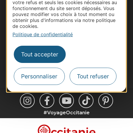
votre refus et seuls les cookies nécessaires au
Business/Mice
fonctionnement du site seront déposés. Vous
Pros d'Occitanie
pouvez modifier vos choix à tout moment ou
obtenir plus d'informations via notre politique
Site presse et d'influence
de cookies.
Voyagistes
Politique de confidentialité
Destination Sport
Inscrivez-vous à la lettre d'information
Tout accepter
Destination Occitanie pour recevoir des
suggestions de séjours, de visites et de sorties.
Je m'abonne
Personnaliser
Tout refuser
#VoyageOccitanie