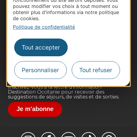
fonctionnement du site seront déposés. Vous
pouvez modifier vos choix à tout moment ou
obtenir plus d'informations via notre politique
de cookies.
Politique de confidentialité
Thermalisme
Business/Mice
Tout accepter
Pros d'Occitanie
Site presse et d'influence
Voyagistes
Personnaliser
Tout refuser
Destination Sport
Inscrivez-vous à la lettre d'information
Destination Occitanie pour recevoir des
suggestions de séjours, de visites et de sorties.
Je m'abonne