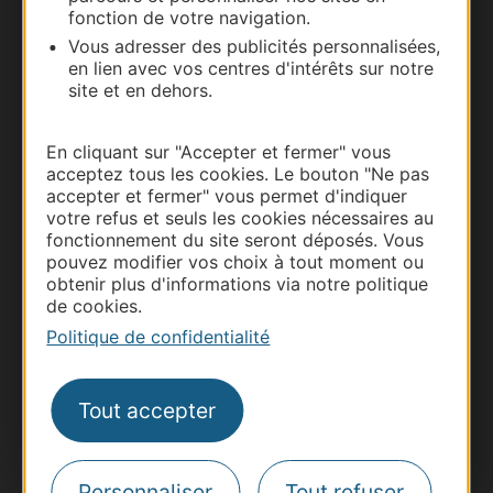
fonction de votre navigation.
Vous adresser des publicités personnalisées,
en lien avec vos centres d'intérêts sur notre
site et en dehors.
En cliquant sur "Accepter et fermer" vous
Thermalisme
acceptez tous les cookies. Le bouton "Ne pas
Business/Mice
accepter et fermer" vous permet d'indiquer
votre refus et seuls les cookies nécessaires au
Pros d'Occitanie
fonctionnement du site seront déposés. Vous
Site presse et d'influence
pouvez modifier vos choix à tout moment ou
obtenir plus d'informations via notre politique
Voyagistes
de cookies.
Destination Sport
Politique de confidentialité
Inscrivez-vous à la lettre d'information
Destination Occitanie pour recevoir des
suggestions de séjours, de visites et de sorties.
Tout accepter
Je m'abonne
Personnaliser
Tout refuser