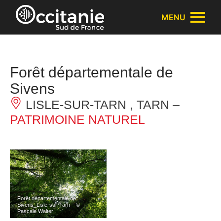
Panneau de gestion des cookies
MENU
Forêt départementale de
Sivens
LISLE-SUR-TARN , TARN –
PATRIMOINE NATUREL
Forêt départementale de
Sivens_Lisle-sur-Tarn – ©
Pascale Walter