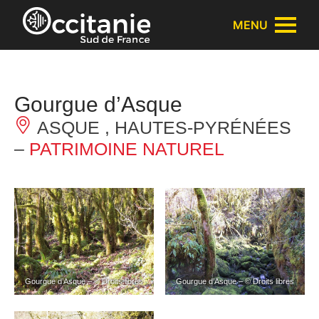
Panneau de gestion des cookies
MENU
Gourgue d’Asque
ASQUE , HAUTES-PYRÉNÉES
–
PATRIMOINE NATUREL
Gourgue d’Asque – © Droits libres
Gourgue d’Asque – © Droits libres