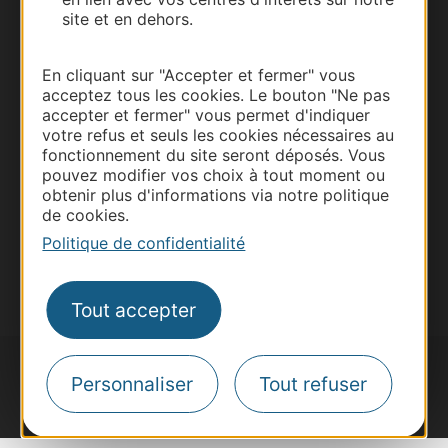
site et en dehors.
Thermalisme
Business/Mice
En cliquant sur "Accepter et fermer" vous
Pros d'Occitanie
acceptez tous les cookies. Le bouton "Ne pas
Site presse et d'influence
accepter et fermer" vous permet d'indiquer
votre refus et seuls les cookies nécessaires au
Voyagistes
fonctionnement du site seront déposés. Vous
Destination Sport
pouvez modifier vos choix à tout moment ou
obtenir plus d'informations via notre politique
Inscrivez-vous à la lettre d'information
de cookies.
Destination Occitanie pour recevoir des
suggestions de séjours, de visites et de sorties.
Politique de confidentialité
Je m'abonne
Tout accepter
Personnaliser
Tout refuser
#VoyageOccitanie