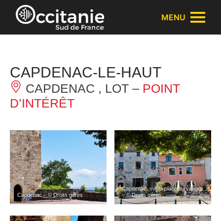
Panneau de gestion des cookies
MENU
CAPDENAC-LE-HAUT
CAPDENAC , LOT –
POINT
D’INTÉRÊT
Capdenac, sur la place du village
Capdenac – © Droits gérés
– © Droits gérés