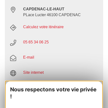
CAPDENAC-LE-HAUT
PLace Lucter 46100 CAPDENAC
Calculez votre itinéraire
05 65 34 06 25
E-mail
Site internet
AJOUTER
Nous respectons votre vie privée
AU CARNET
!