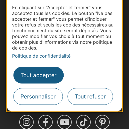
En cliquant sur "Accepter et fermer" vous
acceptez tous les cookies. Le bouton "Ne pas
accepter et fermer" vous permet d'indiquer
Thermalisme
votre refus et seuls les cookies nécessaires au
Business/Mice
fonctionnement du site seront déposés. Vous
pouvez modifier vos choix à tout moment ou
Pros d'Occitanie
obtenir plus d'informations via notre politique
Site presse et d'influence
de cookies.
Voyagistes
Politique de confidentialité
Destination Sport
Inscrivez-vous à la lettre d'information
Tout accepter
Destination Occitanie pour recevoir des
suggestions de séjours, de visites et de sorties.
Je m'abonne
Personnaliser
Tout refuser