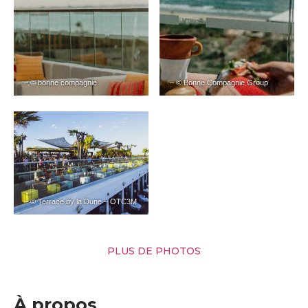
– © bonne compagnie
– © Bonne Compagnie Group
– © Terrace by la Dune – OTC3M
PLUS DE PHOTOS
À propos