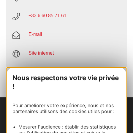
+33 6 60 85 71 61
E-mail
Site internet
AJOUTER
AU CARNET
Nous respectons votre vie privée
!
Pour améliorer votre expérience, nous et nos
partenaires utilisons des cookies utiles pour :
Nous contacter
Carte interactive
Mesurer l'audience : établir des statistiques
sur l'utilisation de nos sites et suivre la