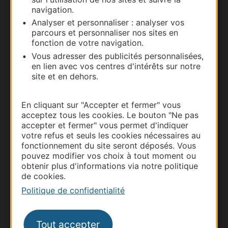
navigation.
Documentation
Analyser et personnaliser : analyser vos
parcours et personnaliser nos sites en
fonction de votre navigation.
Vous adresser des publicités personnalisées,
en lien avec vos centres d'intérêts sur notre
site et en dehors.
En cliquant sur "Accepter et fermer" vous
acceptez tous les cookies. Le bouton "Ne pas
accepter et fermer" vous permet d'indiquer
votre refus et seuls les cookies nécessaires au
Thermalisme
fonctionnement du site seront déposés. Vous
Business/Mice
pouvez modifier vos choix à tout moment ou
obtenir plus d'informations via notre politique
Pros d'Occitanie
de cookies.
Site presse et d'influence
Politique de confidentialité
Voyagistes
Destination Sport
Tout accepter