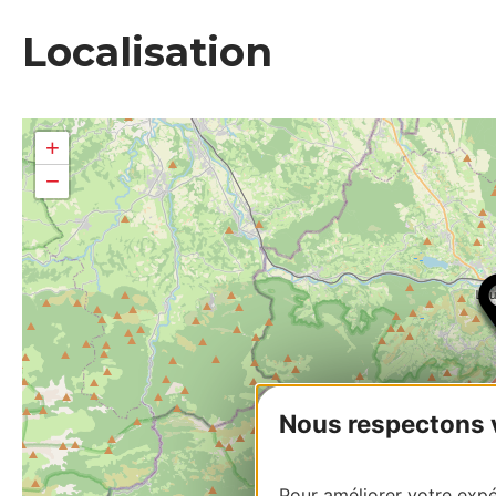
Localisation
+
−
Nous respectons vo
Pour améliorer votre expér