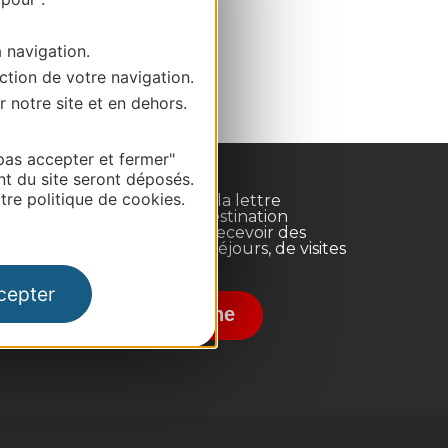
a navigation.
ction de votre navigation.
r notre site et en dehors.
pas accepter et fermer"
nt du site seront déposés.
re politique de cookies.
Inscrivez-vous à la lettre
d'information Destination
Occitanie pour recevoir des
suggestions de séjours, de visites
et de sorties.
nce
cepter
Je m'abonne