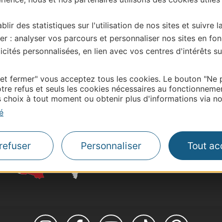
blir des statistiques sur l'utilisation de nos sites et suivre l
| Map data ©
Leaflet
OpenStreetMap contributors
er : analyser vos parcours et personnaliser nos sites en fon
onnaire de cette activité?
cités personnalisées, en lien avec vos centres d'intérêts su
ontacter Hautes Pyrénées Tourisme Environnement
 et fermer" vous acceptez tous les cookies. Le bouton "Ne 
tre refus et seuls les cookies nécessaires au fonctionneme
choix à tout moment ou obtenir plus d'informations via not
Thermalisme
é
Business/Mice
Pros d'Occitanie
Site presse et d'influe
refuser
Personnaliser
Tout ac
Voyagistes
Destination Sport