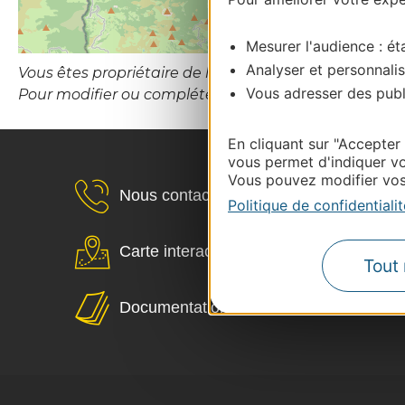
Mesurer l'audience : éta
Analyser et personnalis
Vous êtes propriétaire de l’établissement ou le gesti
Vous adresser des publi
Pour modifier ou compléter cette fiche, merci de c
En cliquant sur "Accepter
vous permet d'indiquer vo
Vous pouvez modifier vos 
Nous contacter
Politique de confidentialit
Carte interactive
Tout 
Documentation