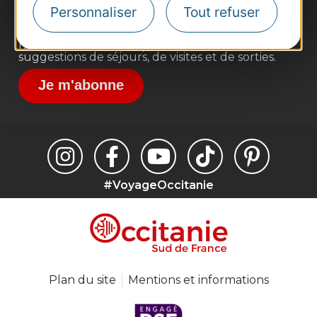
Destination Sport
Personnaliser
Tout refuser
Inscrivez-vous à la lettre d'information
Destination Occitanie pour recevoir des
suggestions de séjours, de visites et de sorties.
Je m'abonne
#VoyageOccitanie
Plan du site
Mentions et informations