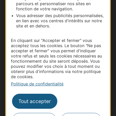
parcours et personnaliser nos sites en
Carte interactive
fonction de votre navigation.
Vous adresser des publicités personnalisées,
Documentation
en lien avec vos centres d'intérêts sur notre
site et en dehors.
En cliquant sur "Accepter et fermer" vous
acceptez tous les cookies. Le bouton "Ne pas
accepter et fermer" vous permet d'indiquer
votre refus et seuls les cookies nécessaires au
fonctionnement du site seront déposés. Vous
pouvez modifier vos choix à tout moment ou
obtenir plus d'informations via notre politique
de cookies.
Thermalisme
Politique de confidentialité
Business/Mice
Pros d'Occitanie
Tout accepter
Site presse et d'influence
Voyagistes