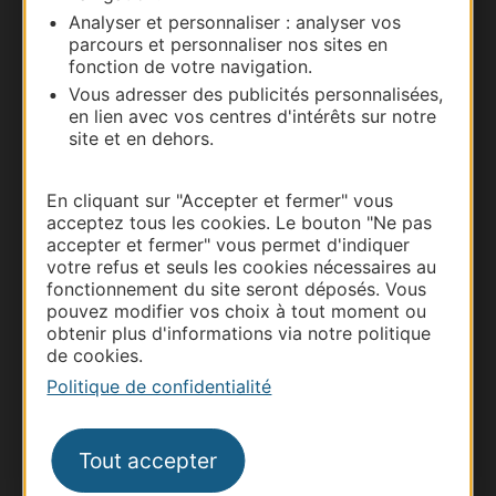
Analyser et personnaliser : analyser vos
parcours et personnaliser nos sites en
fonction de votre navigation.
Vous adresser des publicités personnalisées,
en lien avec vos centres d'intérêts sur notre
site et en dehors.
En cliquant sur "Accepter et fermer" vous
Thermalisme
acceptez tous les cookies. Le bouton "Ne pas
Business/Mice
accepter et fermer" vous permet d'indiquer
votre refus et seuls les cookies nécessaires au
Pros d'Occitanie
fonctionnement du site seront déposés. Vous
Site presse et d'influence
pouvez modifier vos choix à tout moment ou
obtenir plus d'informations via notre politique
Voyagistes
de cookies.
Destination Sport
Politique de confidentialité
Inscrivez-vous à la lettre d'information
Destination Occitanie pour recevoir des
suggestions de séjours, de visites et de sorties.
Tout accepter
Je m'abonne