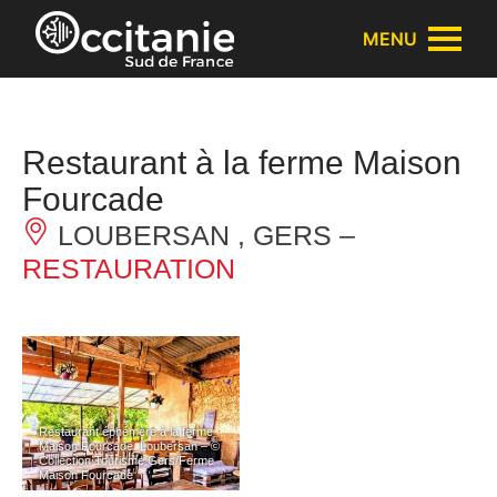
Panneau de gestion des cookies
MENU
Restaurant à la ferme Maison
Fourcade
LOUBERSAN , GERS –
RESTAURATION
Restaurant éphémère à la ferme
Maison Fourcade_Loubersan – ©
Collection Tourisme Gers/Ferme
Maison Fourcade