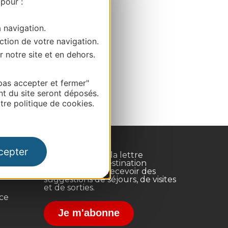
 pour :
a navigation.
ction de votre navigation.
r notre site et en dehors.
pas accepter et fermer"
nt du site seront déposés.
re politique de cookies.
cepter
Inscrivez-vous à la lettre
d'information Destination
Occitanie pour recevoir des
suggestions de séjours, de visites
et de sorties.
nce
Je m'abonne