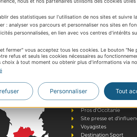
ience, nous et nos partenaires utilisons des cookies utiles
blir des statistiques sur l'utilisation de nos sites et suivre l
er : analyser vos parcours et personnaliser nos sites en fon
cités personnalisées, en lien avec vos centres d'intérêts su
| Map data ©
Leaflet
OpenStreetMap contributors
 et fermer" vous acceptez tous les cookies. Le bouton "Ne 
tre refus et seuls les cookies nécessaires au fonctionneme
onnaire de cette activité?
choix à tout moment ou obtenir plus d'informations via not
ntacter Ariège Pyrénées Tourisme.
é
refuser
Personnaliser
Tout ac
Thermalisme
Business/Mice
Pros d'Occitanie
Site presse et d'influe
Voyagistes
Destination Sport