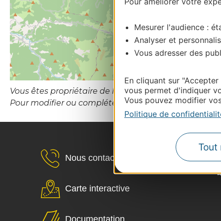
Pour améliorer votre expér
Mesurer l'audience : éta
Analyser et personnalis
Vous adresser des publi
En cliquant sur "Accepter
vous permet d'indiquer vo
Vous êtes propriétaire de l’établissement ou le gesti
Vous pouvez modifier vos 
Pour modifier ou compléter cette fiche, merci de co
Politique de confidentialit
Tout 
Nous contacter
Carte interactive
Documentation