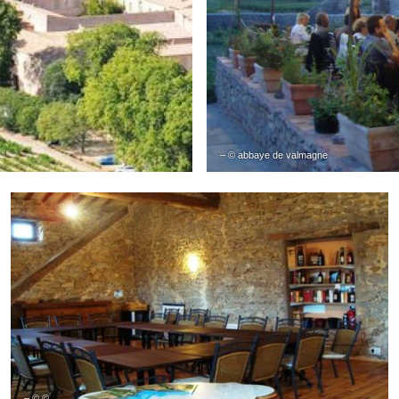
– © abbaye de valmagne
– © ©