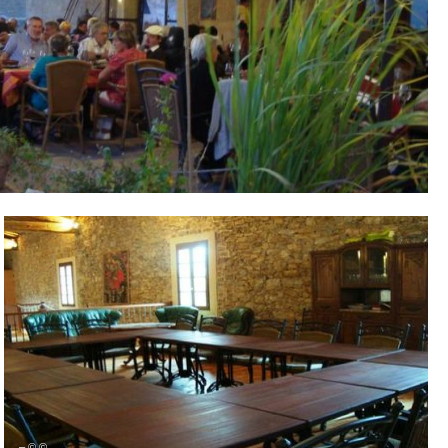
– © ©