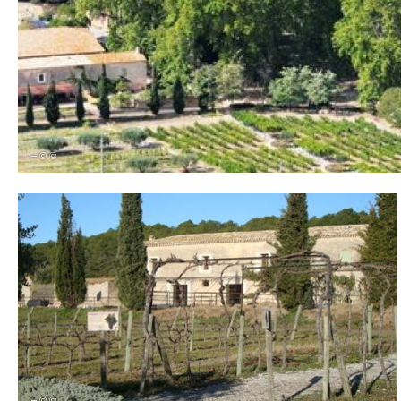
– © ©
– © ©