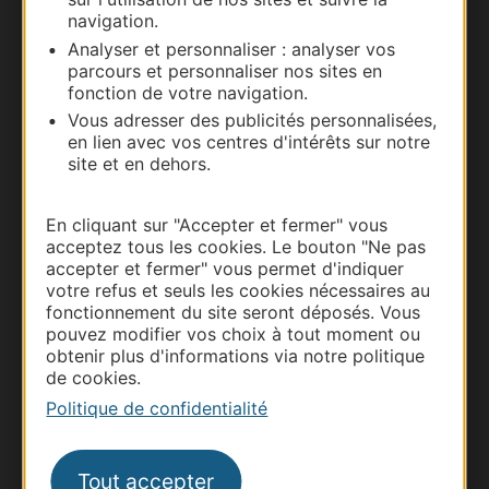
navigation.
Analyser et personnaliser : analyser vos
parcours et personnaliser nos sites en
fonction de votre navigation.
Vous adresser des publicités personnalisées,
en lien avec vos centres d'intérêts sur notre
site et en dehors.
En cliquant sur "Accepter et fermer" vous
Thermalisme
acceptez tous les cookies. Le bouton "Ne pas
accepter et fermer" vous permet d'indiquer
Business/Mice
votre refus et seuls les cookies nécessaires au
Pros d'Occitanie
fonctionnement du site seront déposés. Vous
pouvez modifier vos choix à tout moment ou
Site presse et d'influence
obtenir plus d'informations via notre politique
Voyagistes
de cookies.
Destination Sport
Politique de confidentialité
Inscrivez-vous à la lettre d'information
Destination Occitanie pour recevoir des
suggestions de séjours, de visites et de sorties.
Tout accepter