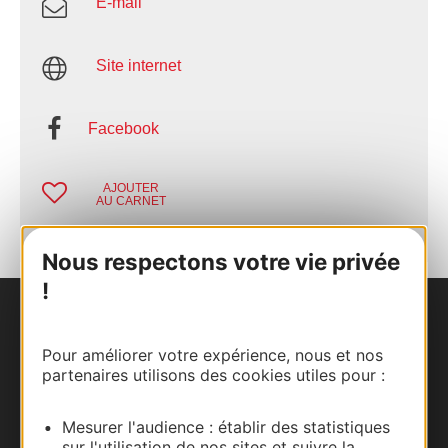
E-mail
Site internet
Facebook
AJOUTER
AU CARNET
Nous respectons votre vie privée
!
Nous contacter
Pour améliorer votre expérience, nous et nos
partenaires utilisons des cookies utiles pour :
Carte interactive
Documentation
Mesurer l'audience : établir des statistiques
sur l'utilisation de nos sites et suivre la