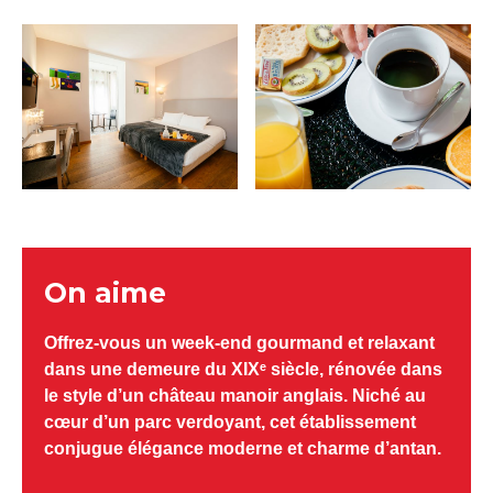
On aime
Offrez-vous un week-end gourmand et relaxant
dans une demeure du XIXᵉ siècle, rénovée dans
le style d’un château manoir anglais. Niché au
cœur d’un parc verdoyant, cet établissement
conjugue élégance moderne et charme d’antan.