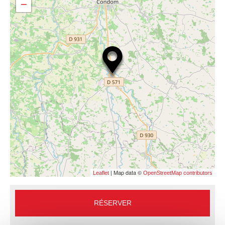
−
| Map data ©
Leaflet
OpenStreetMap contributors
RÉSERVER