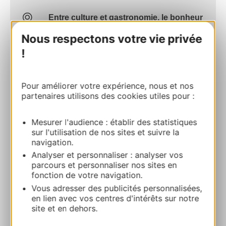
Entre culture et gastronomie, le bonheur
est dans le Gers…
Nous respectons votre vie privée
32310 VALENCE-SUR-BAISE
!
Calculez votre itinéraire
Pour améliorer votre expérience, nous et nos
partenaires utilisons des cookies utiles pour :
05 62 97 46 46
Mesurer l'audience : établir des statistiques
E-mail
sur l'utilisation de nos sites et suivre la
navigation.
Analyser et personnaliser : analyser vos
Site internet
parcours et personnaliser nos sites en
fonction de votre navigation.
Vous adresser des publicités personnalisées,
AJOUTER
en lien avec vos centres d'intérêts sur notre
AU CARNET
site et en dehors.