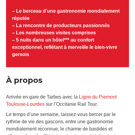
– Le berceau d’une gastronomie mondialement
réputée
– La rencontre de producteurs passionnés
– Les nombreuses visites comprises
– 5 nuits dans un hôtel*** au confort
exceptionnel, reflétant à merveille le bien-vivre
gersois
À propos
Arrivée en gare de Tarbes avec la
Ligne du Piemont
Toulouse-Lourdes
sur l’Occitanie Rail Tour.
Le temps d’une semaine, laissez-vous bercer par le
rythme de vie des gascons, entre une gastronomie
mondialement reconnue, le charme de bastides et