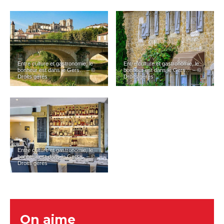
Entre culture et gastronomie, le
Entre culture et gastronomie, le
bonheur est dans le Gers… – ©
bonheur est dans le Gers… – ©
Droits gérés
Droits gérés
Entre culture et gastronomie, le
bonheur est dans le Gers… – ©
Droits gérés
On aime