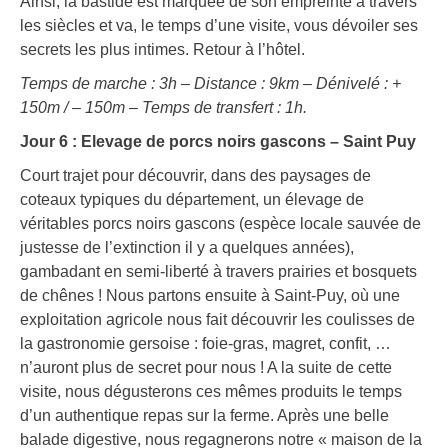
Ainsi, la bastide est marquée de son empreinte à travers
les siècles et va, le temps d’une visite, vous dévoiler ses
secrets les plus intimes. Retour à l’hôtel.
Temps de marche : 3h – Distance : 9km – Dénivelé : +
150m / – 150m – Temps de transfert : 1h.
Jour 6 : Elevage de porcs noirs gascons – Saint Puy
Court trajet pour découvrir, dans des paysages de
coteaux typiques du département, un élevage de
véritables porcs noirs gascons (espèce locale sauvée de
justesse de l’extinction il y a quelques années),
gambadant en semi-liberté à travers prairies et bosquets
de chênes ! Nous partons ensuite à Saint-Puy, où une
exploitation agricole nous fait découvrir les coulisses de
la gastronomie gersoise : foie-gras, magret, confit, …
n’auront plus de secret pour nous ! A la suite de cette
visite, nous dégusterons ces mêmes produits le temps
d’un authentique repas sur la ferme. Après une belle
balade digestive, nous regagnerons notre « maison de la