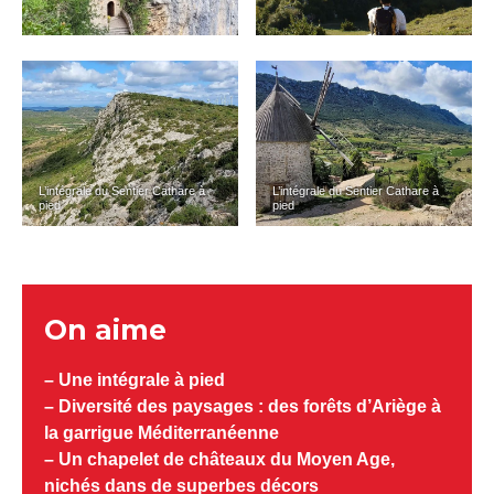
L’intégrale du Sentier Cathare à
L’intégrale du Sentier Cathare à
pied
pied
On aime
– Une intégrale à pied
– Diversité des paysages : des forêts d’Ariège à
la garrigue Méditerranéenne
– Un chapelet de châteaux du Moyen Age,
nichés dans de superbes décors