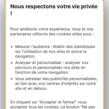
Nous respectons votre vie privée
L’intégrale du Sentier Cathare à pied : de la
!
mer à la montagne
11210 PORT-LA-NOUVELLE
Pour améliorer votre expérience, nous et nos
Calculez votre itinéraire
partenaires utilisons des cookies utiles pour :
05 61 65 20 93
Mesurer l'audience : établir des statistiques
sur l'utilisation de nos sites et suivre la
navigation.
E-mail
Analyser et personnaliser : analyser vos
parcours et personnaliser nos sites en
fonction de votre navigation.
Site internet
Vous adresser des publicités personnalisées,
en lien avec vos centres d'intérêts sur notre
site et en dehors.
AJOUTER
AU CARNET
En cliquant sur "Accepter et fermer" vous
acceptez tous les cookies. Le bouton "Ne pas