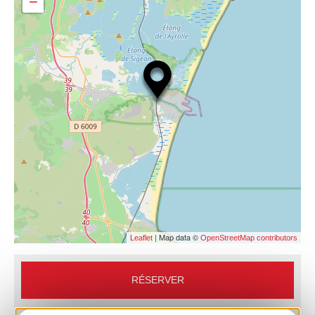
−
| Map data ©
Leaflet
OpenStreetMap contributors
RÉSERVER