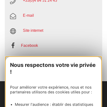
+33(0)4 84 51 24 45
E-mail
Site internet
Facebook
AJOUTER
AU CARNET
Nous respectons votre vie privée
!
Pour améliorer votre expérience, nous et nos
partenaires utilisons des cookies utiles pour :
Nous contacter
Carte interactive
Mesurer l'audience : établir des statistiques