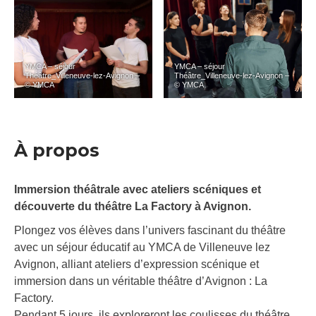
YMCA – séjour
YMCA – séjour
Théâtre_Villeneuve-lez-Avignon –
Théâtre_Villeneuve-lez-Avignon –
© YMCA
© YMCA
À propos
Immersion théâtrale avec ateliers scéniques et
découverte du théâtre La Factory à Avignon.
Plongez vos élèves dans l’univers fascinant du théâtre
avec un séjour éducatif au YMCA de Villeneuve lez
Avignon, alliant ateliers d’expression scénique et
immersion dans un véritable théâtre d’Avignon : La
Factory.
Pendant 5 jours, ils exploreront les coulisses du théâtre,