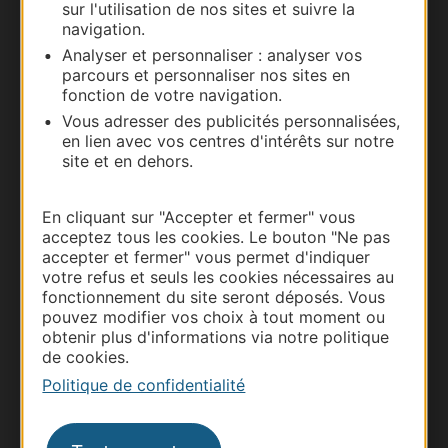
sur l'utilisation de nos sites et suivre la
navigation.
Documentation
Analyser et personnaliser : analyser vos
parcours et personnaliser nos sites en
fonction de votre navigation.
Vous adresser des publicités personnalisées,
en lien avec vos centres d'intérêts sur notre
site et en dehors.
En cliquant sur "Accepter et fermer" vous
acceptez tous les cookies. Le bouton "Ne pas
accepter et fermer" vous permet d'indiquer
votre refus et seuls les cookies nécessaires au
Thermalisme
fonctionnement du site seront déposés. Vous
Business/Mice
pouvez modifier vos choix à tout moment ou
obtenir plus d'informations via notre politique
Pros d'Occitanie
de cookies.
Site presse et d'influence
Politique de confidentialité
Voyagistes
Destination Sport