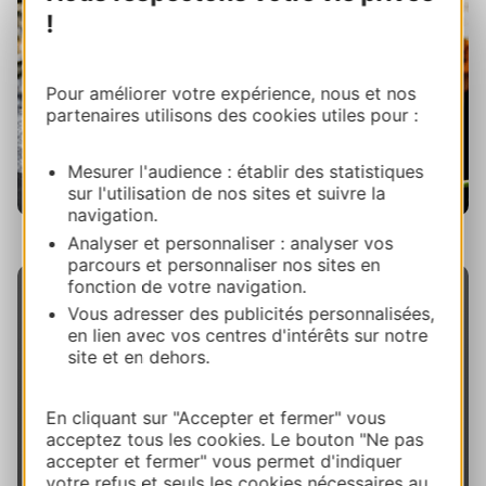
!
Pour améliorer votre expérience, nous et nos
partenaires utilisons des cookies utiles pour :
Mesurer l'audience : établir des statistiques
sur l'utilisation de nos sites et suivre la
navigation.
Canyon de Marc en Ariège, ADT Ariège
Analyser et personnaliser : analyser vos
parcours et personnaliser nos sites en
fonction de votre navigation.
Vous adresser des publicités personnalisées,
en lien avec vos centres d'intérêts sur notre
site et en dehors.
Matériel
En cliquant sur "Accepter et fermer" vous
acceptez tous les cookies. Le bouton "Ne pas
Matériel à prévoir
: chaussures fermées qui
accepter et fermer" vous permet d'indiquer
tiennent bien aux pieds (baskets), maillot de bain
votre refus et seuls les cookies nécessaires au