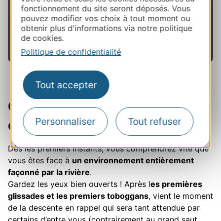
(éviter les shorts de bain), cheveux
fonctionnement du site seront déposés. Vous
pouvez modifier vos choix à tout moment ou
attachés.
Matériel fourni
: ensemble néoprène,
obtenir plus d'informations via notre politique
baudrier avec matériel technique de progression,
de cookies.
casque.
Politique de confidentialité
Tout accepter
Comme des enfants
dans les toboggans !
Personnaliser
Tout refuser
Dès les premiers instants, vous comprendrez vite que
vous êtes face à
un environnement entièrement
façonné par la rivière
.
Gardez les yeux bien ouverts ! Après l
es premières
glissades et les premiers toboggans
, vient le moment
de la descente en rappel qui sera tant attendue par
certains d’entre vous (contrairement au grand saut