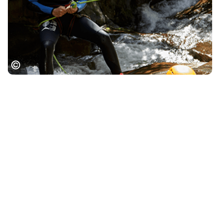
Canyoning en Ariège, ADT Ariège
Le saviez-vous ?
En Ariège, vous trouverez bon nombre de
prestataires qui pratiquent le canyoning,
dont
certains labellisés "Qualité Outdoor"
.
Un
engagement qualité
qui à coup sûr ne vous