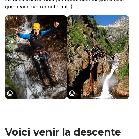
que beaucoup redouteront !)
Canyoning en
Canyoning en
Ariège, ADT
Ariège, ADT
Ariège
Ariège
Voici venir la descente