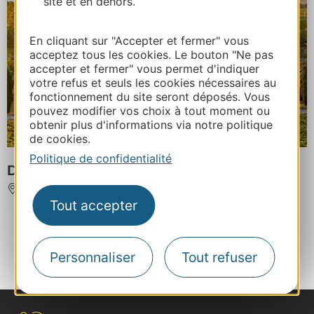
site et en dehors.
En cliquant sur "Accepter et fermer" vous
acceptez tous les cookies. Le bouton "Ne pas
accepter et fermer" vous permet d'indiquer
votre refus et seuls les cookies nécessaires au
fonctionnement du site seront déposés. Vous
pouvez modifier vos choix à tout moment ou
obtenir plus d'informations via notre politique
de cookies.
Politique de confidentialité
DOMAINE DE L'HERBE SAINTE
MIREPEISSET
Tout accepter
...
...
‹
1
3
4
5
6
7
Personnaliser
Tout refuser
...
...
...
›
20
35
50
59