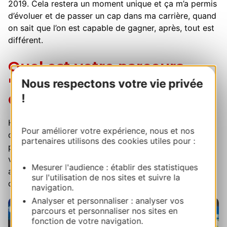
2019. Cela restera un moment unique et ça m’a permis
d’évoluer et de passer un cap dans ma carrière, quand
on sait que l’on est capable de gagner, après, tout est
différent.
Quel est votre parcours
"coup de cœur" en
Nous respectons votre vie privée
!
Occitanie ?
Habitant à Millau, j’adore parcourir tous les sentiers
Pour améliorer votre expérience, nous et nos
qui se trouvent autour de la maison et forcément un
partenaires utilisons des cookies utiles pour :
petit coup de cœur pour le nouveau bikepark du
viaduc qui se développe de plus en plus, et qui est
Mesurer l'audience : établir des statistiques
adapté aussi bien pour les personnes expérimentées
sur l'utilisation de nos sites et suivre la
que débutantes.
navigation.
Analyser et personnaliser : analyser vos
parcours et personnaliser nos sites en
fonction de votre navigation.