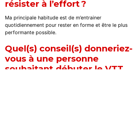
résister à l’effort ?
Ma principale habitude est de m’entrainer
quotidiennement pour rester en forme et être le plus
performante possible.
Quel(s) conseil(s) donneriez-
vous à une personne
souhaitant débuter le VTT
de descente ?
Bien sûr l’adrénaline que procure ce sport est
exceptionnelle, mais si je peux donner un conseil, le
plus important est de prendre du plaisir, et de
s’amuser.