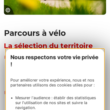
Voie verte Passa Païs © Sam Bié - OT Hérault
Parcours à vélo
La sélection du territoire
Nous respectons votre vie privée
Loisirs
:
A la découverte de « Passa Païs » et des Monts
!
du Haut-Languedoc
. 22 km et 660 m D+. Une
boucle pour toute la famille qui vous fera
Pour améliorer votre expérience, nous et nos
découvrir la Voie Verte « Passa Païs » et ses
partenaires utilisons des cookies utiles pour :
environs.
Route
:
Mesurer l'audience : établir des statistiques
Des vallées aux sommets du Haut-Languedoc
.
sur l'utilisation de nos sites et suivre la
64 km et 1345 m D+. Une boucle assez sportive
navigation.
à travers les reliefs du Parc Naturel Régional du