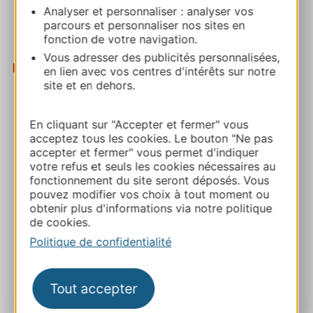
Analyser et personnaliser : analyser vos
Haut-Languedoc qui vous emmènera au point
parcours et personnaliser nos sites en
culminant du massif de l’Espinouse à 1124 m
fonction de votre navigation.
d’altitude avec vue imprenable sur les environs.
Vous adresser des publicités personnalisées,
VTT :
en lien avec vos centres d'intérêts sur notre
Circuit XC à Bédarieux – Site VTT Grand Orb en
site et en dehors.
Haut Languedoc
. 14,5 km et 250 m D+. Typé
cross-country, ce circuit est adapté pour les
En cliquant sur "Accepter et fermer" vous
amoureux du VTT semi-rigide, quelques petites
acceptez tous les cookies. Le bouton "Ne pas
côtes s’enchaînent avec des descentes
accepter et fermer" vous permet d'indiquer
votre refus et seuls les cookies nécessaires au
techniques.
fonctionnement du site seront déposés. Vous
Circuit VTT enduro complet n°27 : Bardou
. 12,1
pouvez modifier vos choix à tout moment ou
km et 520 m D+. Au départ de Mons-la-Trivalle,
obtenir plus d'informations via notre politique
cet itinéraire enduro complet vous emmène
de cookies.
jusqu’au sommet du secteur Bardou avant de
Politique de confidentialité
plonger dans une descente technique et variée
réservée aux pratiquants confirmés.
Circuit Balade Lamalousienne
. 17,8 km et 320 m
Tout accepter
D+. Un parcours assez long, pour toute la