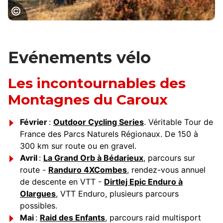
Parcours VTT - Montagnes du Caroux ©
Xavier Ligonnet / VTOPO
Evénements vélo
Les incontournables des
Montagnes du Caroux
Février
:
Outdoor Cycling Series
. Véritable Tour de
France des Parcs Naturels Régionaux. De 150 à
300 km sur route ou en gravel.
Avril
:
La Grand Orb à Bédarieux
, parcours sur
route -
Randuro 4XCombes
, rendez-vous annuel
de descente en VTT -
Dirtlej Epic Enduro à
Olargues
, VTT Enduro, plusieurs parcours
possibles.
Mai
:
Raid des Enfants
, parcours raid multisport