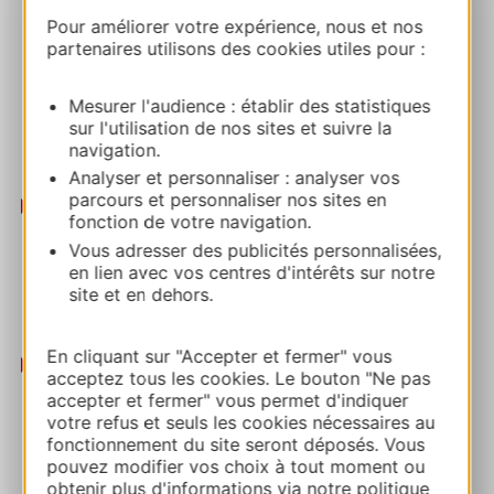
suit l'ancienne voie de chemin de fer. En chemin,
Pour améliorer votre expérience, nous et nos
faites une échappée vers l’abbaye de Saint-
partenaires utilisons des cookies utiles pour :
Roman avant de traverser le tunnel de Comps,
monument historique, et de rejoindre le
Mesurer l'audience : établir des statistiques
majestueux Pont du Gard classé au patrimoine
sur l'utilisation de nos sites et suivre la
navigation.
mondial de l’UNESCO avec ses panoramas
bucoliques le long du Gardon.
Analyser et personnaliser : analyser vos
parcours et personnaliser nos sites en
Gravel
:
fonction de votre navigation.
Parcours Gravel autour de l'Abbaye de Saint-
Vous adresser des publicités personnalisées,
Roman
: 11,6 km et 222 m de D+. Varié, alliant
en lien avec vos centres d'intérêts sur notre
nature et vignes, il offre un panorama
site et en dehors.
exceptionnel et la possibilité de découvrir une
abbaye troglodytique unique en Europe !
En cliquant sur "Accepter et fermer" vous
VTT :
acceptez tous les cookies. Le bouton "Ne pas
L'Écluse de Nourriguier
: boucle de 16,5 km, 131
accepter et fermer" vous permet d'indiquer
m de D+. Une rando VTT paisible à la
votre refus et seuls les cookies nécessaires au
découverte des paysages des Costières et du
fonctionnement du site seront déposés. Vous
pouvez modifier vos choix à tout moment ou
canal du Rhône à Sète.
obtenir plus d'informations via notre politique