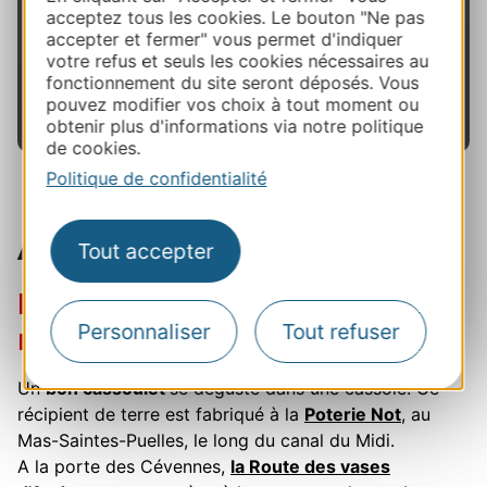
chocolat ou de papier et vous ouvrent leurs
acceptez tous les cookies. Le bouton "Ne pas
accepter et fermer" vous permet d'indiquer
portes le temps d’une visite guidée ou d’un atelier.
votre refus et seuls les cookies nécessaires au
fonctionnement du site seront déposés. Vous
En savoir plus
pouvez modifier vos choix à tout moment ou
obtenir plus d'informations via notre politique
de cookies.
Politique de confidentialité
Arts de la table
Tout accepter
Potiers et faïenciers vous
Personnaliser
Tout refuser
mettent en appétit
Un
bon cassoulet
se déguste dans une cassole. Ce
récipient de terre est fabriqué à la
Poterie Not
, au
Mas-Saintes-Puelles, le long du canal du Midi.
A la porte des Cévennes,
la Route des vases