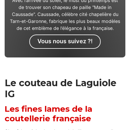
Avec l’arrivée du soleil, le must du printemps est
de trouver son chapeau de paille "Made in
Caussade". Caussade, célèbre cité chapelière du
Tarn-et-Garonne, fabrique les plus beaux modèles
de cet emblème de l’élégance à la française.
Vous nous suivez ?!
Le couteau de Laguiole
IG
Les fines lames de la
coutellerie française