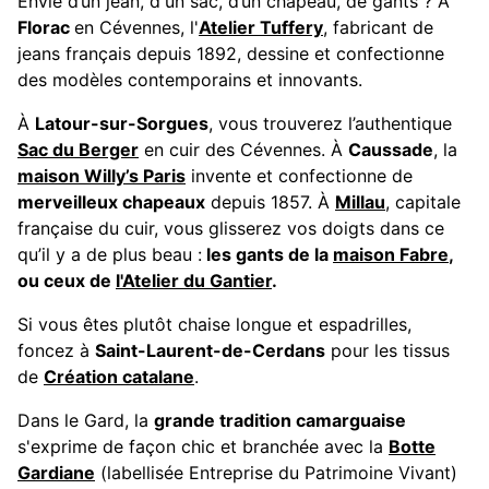
Envie d’un jean, d'un sac, d’un chapeau, de gants ? À
Florac
en Cévennes, l'
Atelier Tuffery
, fabricant de
jeans français depuis 1892, dessine et confectionne
des modèles contemporains et innovants.
À
Latour-sur-Sorgues
, vous trouverez l’authentique
Sac du Berger
en cuir des Cévennes. À
Caussade
, la
maison Willy’s Paris
invente et confectionne de
merveilleux chapeaux
depuis 1857. À
Millau
, capitale
française du cuir, vous glisserez vos doigts dans ce
qu’il y a de plus beau :
les gants de la
maison Fabre
,
ou ceux de
l'Atelier du Gantier
.
Si vous êtes plutôt chaise longue et espadrilles,
foncez à
Saint-Laurent-de-Cerdans
pour les tissus
de
Création catalane
.
Dans le Gard, la
grande tradition camarguaise
s'exprime de façon chic et branchée avec la
Botte
Gardiane
(labellisée Entreprise du Patrimoine Vivant)