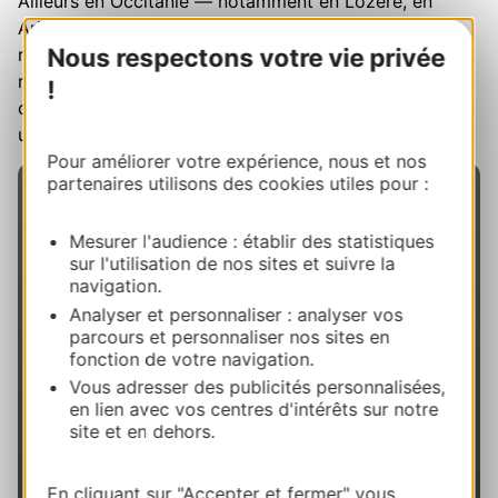
Ailleurs en Occitanie — notamment en Lozère, en
Ariège ou dans le Tarn — d’autres artisans couteliers
Nous respectons votre vie privée
réalisent également de belles lames. Ils proposent des
répliques fidèles des couteaux paysans traditionnels
!
ou des interprétations contemporaines adaptées aux
usages et aux tables d’aujourd’hui.
Pour améliorer votre expérience, nous et nos
partenaires utilisons des cookies utiles pour :
Mesurer l'audience : établir des statistiques
sur l'utilisation de nos sites et suivre la
navigation.
Collectif Tourisme de
Analyser et personnaliser : analyser vos
Savoir-Faire
parcours et personnaliser nos sites en
fonction de votre navigation.
Plus de
30 entreprises d’Occitanie
se sont
Vous adresser des publicités personnalisées,
réunies pour vous inviter à
découvrir leurs
en lien avec vos centres d'intérêts sur notre
site et en dehors.
métiers et leurs savoir-Faire
. Ils sont fromagers,
couteliers, créateurs, potiers, maîtres de chai,
fabricants d’avions, producteurs d’huile d’olive, de
En cliquant sur "Accepter et fermer" vous