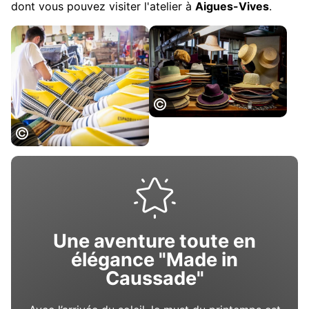
dont vous pouvez visiter l'atelier à
Aigues-Vives
.
Chapeau de
Caussade©ADT82-
P_ Soissons
Espadrilles
Création
Catalane
Une aventure toute en
élégance "Made in
Caussade"