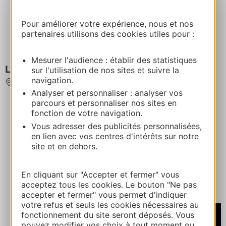
Pour améliorer votre expérience, nous et nos
partenaires utilisons des cookies utiles pour :
Mesurer l'audience : établir des statistiques
LE VIEUX MAS DE PERTUS
sur l'utilisation de nos sites et suivre la
navigation.
LE COLLET-DE-DEZE
Analyser et personnaliser : analyser vos
parcours et personnaliser nos sites en
fonction de votre navigation.
Vous adresser des publicités personnalisées,
en lien avec vos centres d'intérêts sur notre
site et en dehors.
En cliquant sur "Accepter et fermer" vous
acceptez tous les cookies. Le bouton "Ne pas
accepter et fermer" vous permet d'indiquer
votre refus et seuls les cookies nécessaires au
À partir de
fonctionnement du site seront déposés. Vous
476€
pouvez modifier vos choix à tout moment ou