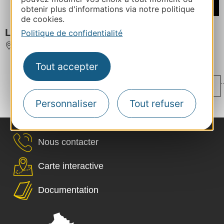
/ Semaine
obtenir plus d'informations via notre politique
de cookies.
LA PASTORALE
Politique de confidentialité
SOUANYAS
Tout accepter
...
..
‹
1
33
34
35
36
37
...
...
...
Personnaliser
Tout refuser
›
92
149
206
226
Nous contacter
Carte interactive
Documentation