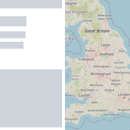
 Le Lilas
LES-FLOTS
au maximum