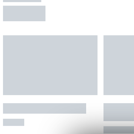
RÉSERVER
LOCATION AU CAP D'AGDE
SAAS-SE
DOMINIQ
AGDE
BALARUC-