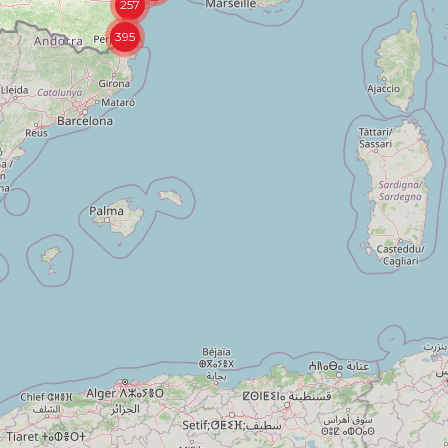
257
395