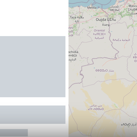
RRES THIERRY ET
UE
LES-BAINS