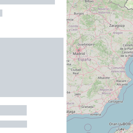
N
R REGINE
LES-BAINS