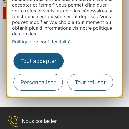
VENDRES
accepter et fermer" vous permet d'indiquer
votre refus et seuls les cookies nécessaires au
RÉSERVER
fonctionnement du site seront déposés. Vous
pouvez modifier vos choix à tout moment ou
obtenir plus d'informations via notre politique
de cookies.
...
...
‹
1
5
6
7
8
9
Politique de confidentialité
...
...
›
22
37
57
Tout accepter
Découvrez sur YouTube nos 1001 inspirations de
voyages ... en camping !
Personnaliser
Tout refuser
Inspirez-vous également avec le blog Camping
Occitanie.
Nous contacter