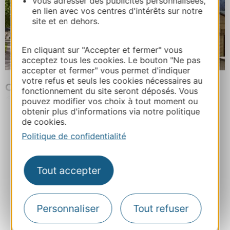
Vous adresser des publicités personnalisées,
en lien avec vos centres d'intérêts sur notre
site et en dehors.
En cliquant sur "Accepter et fermer" vous
acceptez tous les cookies. Le bouton "Ne pas
accepter et fermer" vous permet d'indiquer
votre refus et seuls les cookies nécessaires au
CAMPING D'ARTIGUES
fonctionnement du site seront déposés. Vous
pouvez modifier vos choix à tout moment ou
CAMPAN
À 16 km de BAGNERES-DE-BIGORRE
obtenir plus d'informations via notre politique
Plus de résultats
de cookies.
Politique de confidentialité
Découvrez sur YouTube nos 1001 inspirations de
Tout accepter
voyages ... en camping !
Inspirez-vous également avec le blog Camping
Personnaliser
Tout refuser
Occitanie.