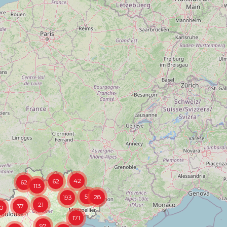
42
62
62
113
51
28
193
21
37
0
171
97