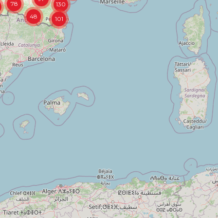
78
130
48
101