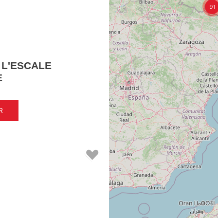
91
 L'ESCALE
E
R