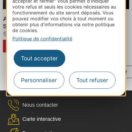
accepter et fermer" vous permet d'indiquer
/ Nuitée
votre refus et seuls les cookies nécessaires au
fonctionnement du site seront déposés. Vous
Aux Lodges du Mas de Nadal : Lodge
pouvez modifier vos choix à tout moment ou
obtenir plus d'informations via notre politique
Safari Cocon 4
de cookies.
SAULIAC-SUR-CELE
Politique de confidentialité
RÉSERVER
Tout accepter
...
...
‹
1
10
16
17
18
19
Personnaliser
Tout refuser
...
›
20
29
Nous contacter
Carte interactive