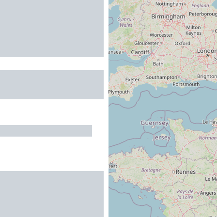
Les Borgnes
ZY