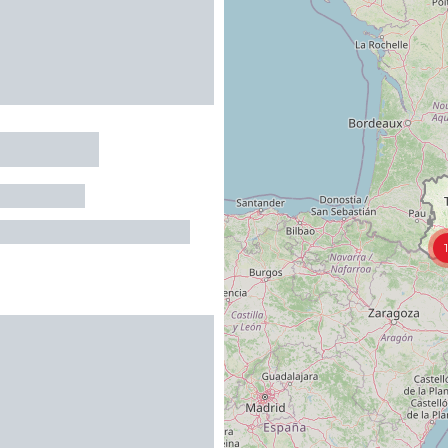
VILLAGE SPORTIF
PRIEN
bergement : 217 personnes
R
1