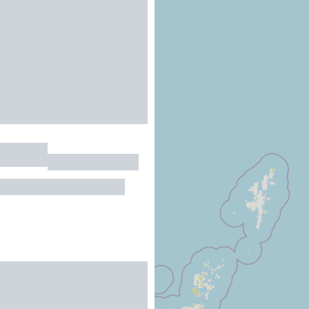
DE PYRÈNE - LES
IERS
TS
bergement : 164 personnes
R