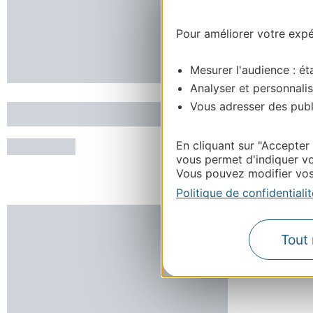
ÉTHIC ÉTAPES
SAINT-LA
NARBONNE
Pour améliorer votre expér
Capacité d'hé
Capacité d'hébergement : 100 personnes
RÉSERVE
Mesurer l'audience : éta
RÉSERVER
Analyser et personnalis
Vous adresser des publi
En cliquant sur "Accepter
vous permet d'indiquer vo
Vous pouvez modifier vos 
Politique de confidentialit
Tout 
Village de vacances Le
VACANCE
Tarbesou - Ax 3 Domaines
ROMARIN