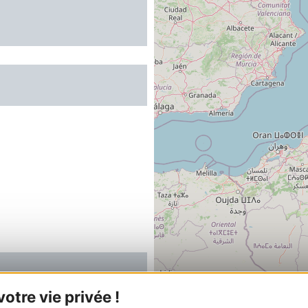
AN
ONDIES VACANCES
tre vie privée !