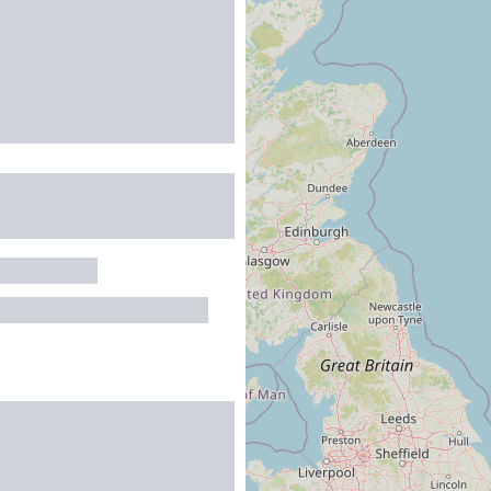
INTERNATIONAL DE
A TOULOUSE - LE
 D'ARIANE
ILLE
bergement : 320 personnes