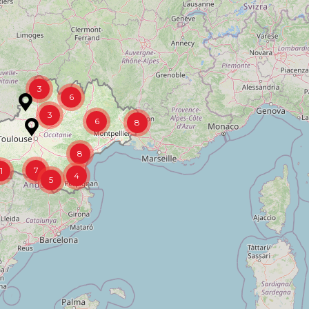
3
6
3
6
8
8
7
1
4
5