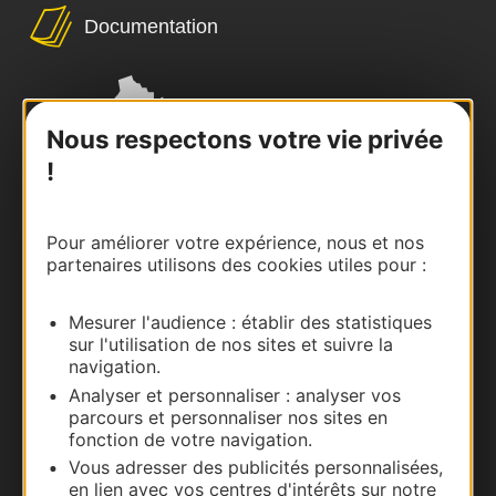
Documentation
Nous respectons votre vie privée
!
Pour améliorer votre expérience, nous et nos
partenaires utilisons des cookies utiles pour :
Thermalisme
Mesurer l'audience : établir des statistiques
Business/Mice
sur l'utilisation de nos sites et suivre la
Pros d'Occitanie
navigation.
Site presse et d'influence
Analyser et personnaliser : analyser vos
parcours et personnaliser nos sites en
Voyagistes
fonction de votre navigation.
Destination Sport
Vous adresser des publicités personnalisées,
en lien avec vos centres d'intérêts sur notre