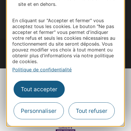
Inscrivez-vous à la lettre d'information
site et en dehors.
Destination Occitanie pour recevoir des
suggestions de séjours, de visites et de sorties.
En cliquant sur "Accepter et fermer" vous
Je m'abonne
acceptez tous les cookies. Le bouton "Ne pas
accepter et fermer" vous permet d'indiquer
votre refus et seuls les cookies nécessaires au
fonctionnement du site seront déposés. Vous
pouvez modifier vos choix à tout moment ou
obtenir plus d'informations via notre politique
de cookies.
#VoyageOccitanie
Politique de confidentialité
Tout accepter
Plan du site
Mentions et informations
Personnaliser
Tout refuser