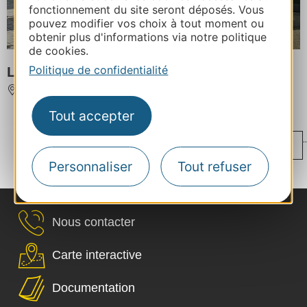
fonctionnement du site seront déposés. Vous
pouvez modifier vos choix à tout moment ou
obtenir plus d'informations via notre politique
de cookies.
Politique de confidentialité
LA TABLE DU CURÉ
CUCUGNAN
Tout accepter
...
..
‹
1
33
34
35
36
37
Personnaliser
Tout refuser
...
...
...
›
112
189
266
305
Nous contacter
Carte interactive
Documentation