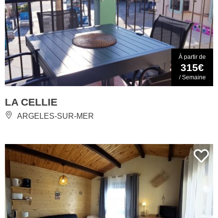
À partir de
315€
/ Semaine
LA CELLIE
ARGELES-SUR-MER