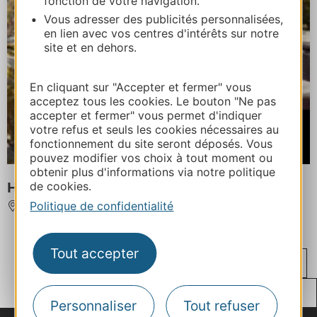
fonction de votre navigation.
Vous adresser des publicités personnalisées,
en lien avec vos centres d'intérêts sur notre
site et en dehors.
En cliquant sur "Accepter et fermer" vous
acceptez tous les cookies. Le bouton "Ne pas
accepter et fermer" vous permet d'indiquer
À partir de
votre refus et seuls les cookies nécessaires au
39€
fonctionnement du site seront déposés. Vous
/ Chambre double
pouvez modifier vos choix à tout moment ou
obtenir plus d'informations via notre politique
HOTEL LE NID
de cookies.
Politique de confidentialité
ARGELES-SUR-MER
Tout accepter
...
...
...
‹
1
33
76
117
118
...
...
›
119
120
121
162
171
Personnaliser
Tout refuser