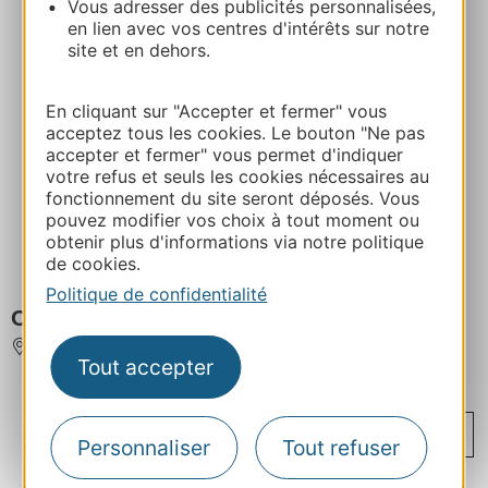
Vous adresser des publicités personnalisées,
en lien avec vos centres d'intérêts sur notre
site et en dehors.
En cliquant sur "Accepter et fermer" vous
acceptez tous les cookies. Le bouton "Ne pas
accepter et fermer" vous permet d'indiquer
votre refus et seuls les cookies nécessaires au
fonctionnement du site seront déposés. Vous
pouvez modifier vos choix à tout moment ou
obtenir plus d'informations via notre politique
de cookies.
Politique de confidentialité
CAZANOVA CHRISTIAN - LA CAZA
SETE
Tout accepter
...
...
...
‹
1
42
85
126
127
Personnaliser
Tout refuser
...
›
128
129
130
171