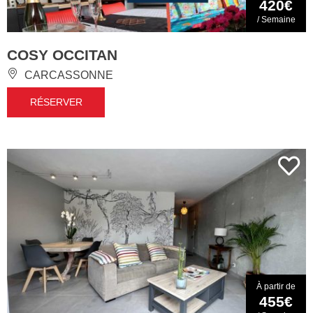
420€
/ Semaine
COSY OCCITAN
CARCASSONNE
RÉSERVER
À partir de
455€