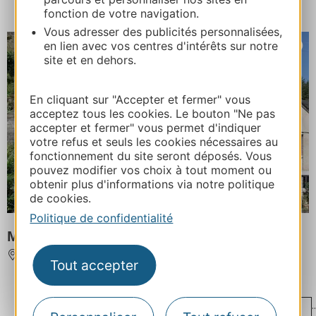
fonction de votre navigation.
Vous adresser des publicités personnalisées,
en lien avec vos centres d'intérêts sur notre
site et en dehors.
En cliquant sur "Accepter et fermer" vous
acceptez tous les cookies. Le bouton "Ne pas
accepter et fermer" vous permet d'indiquer
votre refus et seuls les cookies nécessaires au
fonctionnement du site seront déposés. Vous
pouvez modifier vos choix à tout moment ou
obtenir plus d'informations via notre politique
de cookies.
Politique de confidentialité
MAGNE GILBERT
LE MONASTIER-PIN-MORIES
Tout accepter
...
..
‹
1
31
32
33
34
35