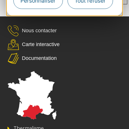
Personnaliser
Tout refuser
...
...
...
›
76
119
162
170
Nous contacter
Carte interactive
Documentation
Thermalisme