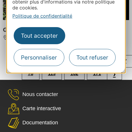
obtenir plus d'informations via notre politique
À partir de
de cookies.
385€
/ Semaine
Politique de confidentialité
GITE LE JARDIN DES ALBÈRES
Tout accepter
ARGELES-SUR-MER
Personnaliser
Tout refuser
...
...
‹
1
33
74
75
76
77
...
...
...
›
78
119
162
171
Nous contacter
Carte interactive
Documentation