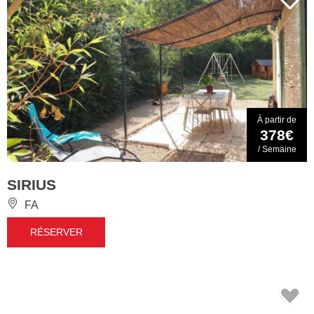
À partir de
378€
/ Semaine
SIRIUS
FA
RÉSERVER