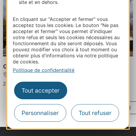
site et en dehors.
En cliquant sur "Accepter et fermer" vous
acceptez tous les cookies. Le bouton "Ne pas
accepter et fermer" vous permet d'indiquer
votre refus et seuls les cookies nécessaires au
fonctionnement du site seront déposés. Vous
pouvez modifier vos choix à tout moment ou
obtenir plus d'informations via notre politique
de cookies.
Gîte Le Tilleul - L'Escapade Tarnaise***
Politique de confidentialité
LAVAUR
2 personnes au maximum
Tout accepter
...
...
‹
1
34
75
76
77
78
Personnaliser
Tout refuser
...
...
...
›
79
120
163
171