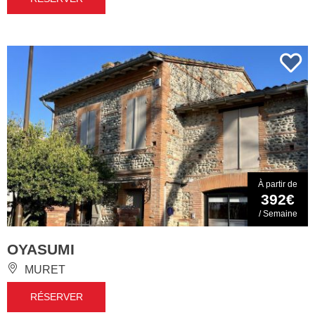
À partir de
392€
/ Semaine
OYASUMI
MURET
RÉSERVER