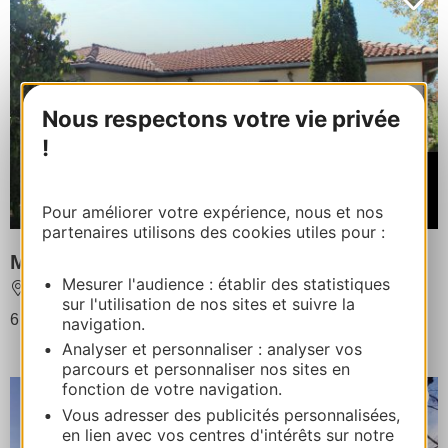
Nous respectons votre vie privée
!
À partir de
470€
Pour améliorer votre expérience, nous et nos
/ Semaine
partenaires utilisons des cookies utiles pour :
Maison du Lac
Mesurer l'audience : établir des statistiques
LISLE-SUR-TARN
sur l'utilisation de nos sites et suivre la
6 personnes au maximum
navigation.
Analyser et personnaliser : analyser vos
parcours et personnaliser nos sites en
fonction de votre navigation.
Vous adresser des publicités personnalisées,
en lien avec vos centres d'intérêts sur notre