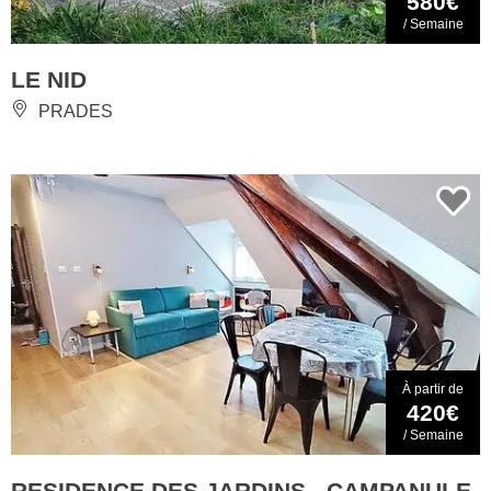
580€
/ Semaine
LE NID
PRADES
À partir de
420€
/ Semaine
RESIDENCE DES JARDINS - CAMPANULE