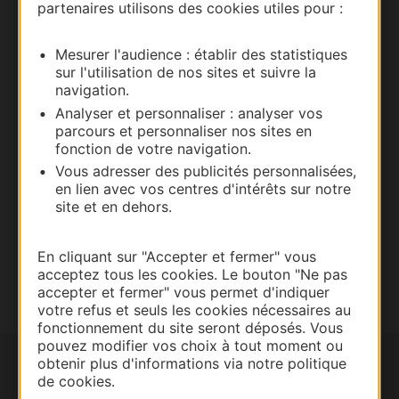
partenaires utilisons des cookies utiles pour :
Mesurer l'audience : établir des statistiques
Thermalisme
sur l'utilisation de nos sites et suivre la
Business/Mice
navigation.
Pros d'Occitanie
Analyser et personnaliser : analyser vos
parcours et personnaliser nos sites en
Site presse et d'influence
fonction de votre navigation.
Voyagistes
Vous adresser des publicités personnalisées,
Destination Sport
en lien avec vos centres d'intérêts sur notre
site et en dehors.
Inscrivez-vous à la lettre d'information
Destination Occitanie pour recevoir des
suggestions de séjours, de visites et de sorties.
En cliquant sur "Accepter et fermer" vous
acceptez tous les cookies. Le bouton "Ne pas
Je m'abonne
accepter et fermer" vous permet d'indiquer
votre refus et seuls les cookies nécessaires au
fonctionnement du site seront déposés. Vous
pouvez modifier vos choix à tout moment ou
obtenir plus d'informations via notre politique
de cookies.