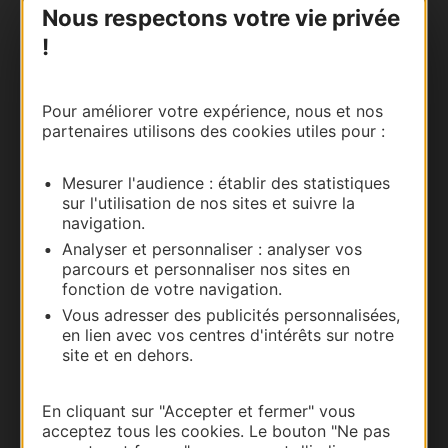
Nous respectons votre vie privée
!
Pour améliorer votre expérience, nous et nos
partenaires utilisons des cookies utiles pour :
Mesurer l'audience : établir des statistiques
Thermalisme
sur l'utilisation de nos sites et suivre la
navigation.
Business/Mice
Analyser et personnaliser : analyser vos
Pros d'Occitanie
parcours et personnaliser nos sites en
Site presse et d'influence
fonction de votre navigation.
Voyagistes
Vous adresser des publicités personnalisées,
en lien avec vos centres d'intérêts sur notre
Destination Sport
site et en dehors.
Inscrivez-vous à la lettre d'information
Destination Occitanie pour recevoir des
En cliquant sur "Accepter et fermer" vous
suggestions de séjours, de visites et de sorties.
acceptez tous les cookies. Le bouton "Ne pas