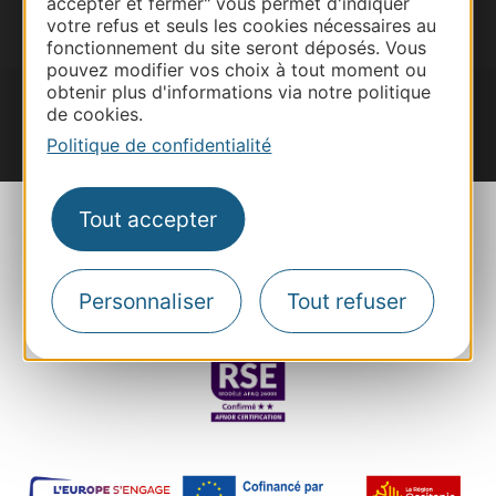
accepter et fermer" vous permet d'indiquer
Je m'abonne
votre refus et seuls les cookies nécessaires au
fonctionnement du site seront déposés. Vous
pouvez modifier vos choix à tout moment ou
obtenir plus d'informations via notre politique
de cookies.
Politique de confidentialité
#VoyageOccitanie
Tout accepter
Personnaliser
Tout refuser
Plan du site
Mentions et informations