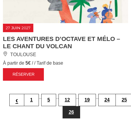
27
JUIN
2027
LES AVENTURES D’OCTAVE ET MÉLO –
LE CHANT DU VOLCAN
TOULOUSE
À partir de
5€
/ / Tarif de base
RÉSERVER
...
...
...
...
‹
1
5
12
19
24
25
26