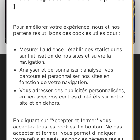
!
Pour améliorer votre expérience, nous et nos
partenaires utilisons des cookies utiles pour :
Mesurer l'audience : établir des statistiques
Jazz in Marciac, F. Vernhet / Jazz in Marciac
sur l'utilisation de nos sites et suivre la
navigation.
Analyser et personnaliser : analyser vos
Nous contacter
parcours et personnaliser nos sites en
fonction de votre navigation.
Carte interactive
Vous adresser des publicités personnalisées,
en lien avec vos centres d'intérêts sur notre
Documentation
site et en dehors.
En cliquant sur "Accepter et fermer" vous
acceptez tous les cookies. Le bouton "Ne pas
accepter et fermer" vous permet d'indiquer
votre refus et seuls les cookies nécessaires au